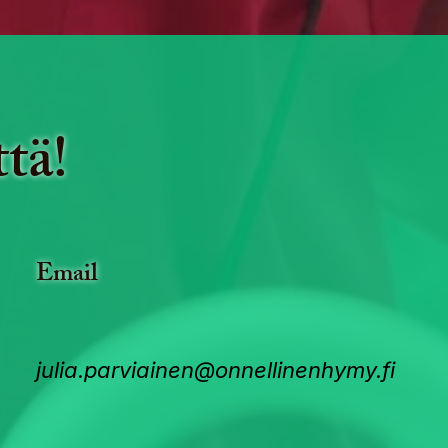
tä!
Email
julia.parviainen@onnellinenhymy.fi