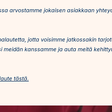
sa arvostamme jokaisen asiakkaan yhteyd
alautetta, jotta voisimme jatkossakin tarjo
i meidän kanssamme ja auta meitä kehitty
aute tästä.
ASIAKASPALAUTE