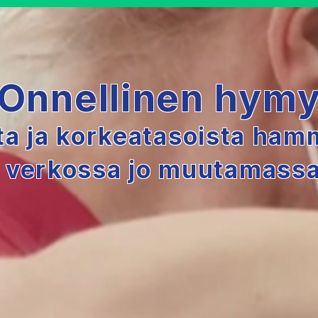
Onnellinen hym
ta ja korkeatasoista ha
i verkossa jo muutamass
julia.parvia
inen@onnellinenhymy.fi
Puh. 044 242 70 45