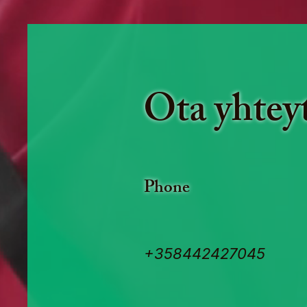
Ota yhteyt
Phone
+358442427045