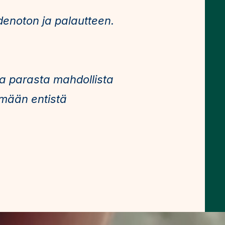
enoton ja palautteen.
ta parasta mahdollista
mään entistä