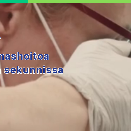
y
mmashoitoa
a sekunnissa