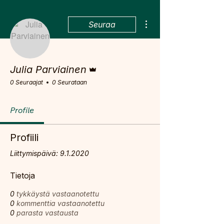
Lisää toimintoja
Seuraa
Ylläpitäjä
Julia Parviainen
0 Seuraajat
0 Seurataan
Profile
Profiili
Liittymispäivä: 9.1.2020
Tietoja
0
tykkäystä vastaanotettu
0
kommenttia vastaanotettu
0
parasta vastausta