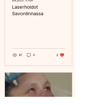
9.8.2023
∙
0
min
Laserhoidot
Savonlinnassa
61
0
3