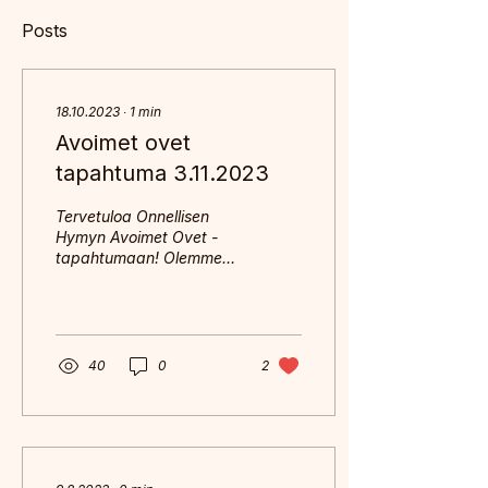
Posts
18.10.2023
∙
1
min
Avoimet ovet
tapahtuma 3.11.2023
Tervetuloa Onnellisen
Hymyn Avoimet Ovet -
tapahtumaan! Olemme
iloisia ilmoittaessamme,
että järjestämme avoimet
ovet -tapahtuman
kaikille...
40
0
2