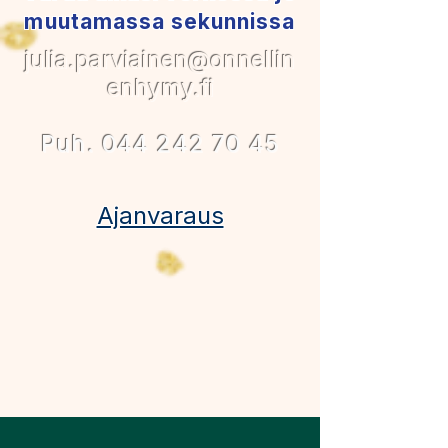
muutamassa sekunnissa
julia.parvia
inen@onnellin
enhymy.fi
Puh. 044 242 70 45
Ajanvaraus