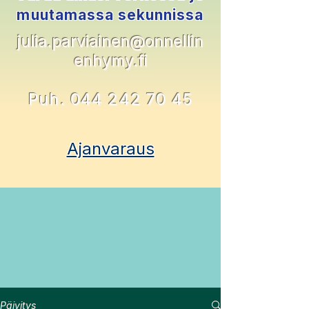
muutamassa sekunnissa
julia.parvia
inen@onnellin
enhymy.fi
Puh. 044 242 70 45
Ajanvaraus
Päivitys