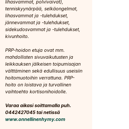
lihasvammat, polvivaivat), 
tenniskyynärpää, selkäongelmat, 
lihasvammat ja -tulehdukset, 
jännevammat ja -tulehdukset, 
sidekudosvammat ja -tulehdukset, 
kivunhoito.
PRP-hoidon etuja ovat mm. 
mahdollisten sivuvaikutusten ja 
leikkauksen jälkeisen toipumisajan 
välttäminen sekä edullisuus useisiin 
hoitomuotoihin verrattuna. PRP- 
hoito on loistava ja turvallinen 
vaihtoehto kortisonihoidolle.
Varaa aikasi soittamalla puh. 
0442427045 tai netissä 
www.onnellinenhymy.com