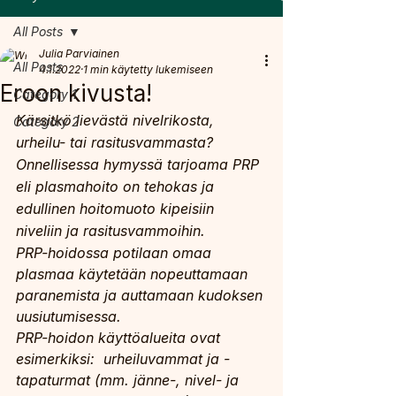
All Posts
Julia Parviainen
All Posts
4.1.2022
1 min käytetty lukemiseen
Eroon kivusta!
Category 1
Kärsitkö lievästä nivelrikosta, 
Category 2
urheilu- tai rasitusvammasta?
Onnellisessa hymyssä tarjoama PRP 
eli plasmahoito on tehokas ja 
edullinen hoitomuoto kipeisiin 
niveliin ja rasitusvammoihin.
PRP-hoidossa potilaan omaa 
plasmaa käytetään nopeuttamaan 
paranemista ja auttamaan kudoksen 
uusiutumisessa. 
PRP-hoidon käyttöalueita ovat 
esimerkiksi:  urheiluvammat ja -
tapaturmat (mm. jänne-, nivel- ja 